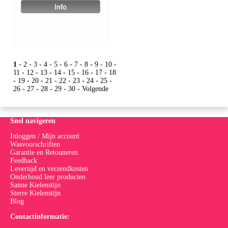
1
-
2
-
3
-
4
-
5
-
6
-
7
-
8
-
9
-
10
-
11
-
12
-
13
-
14
-
15
-
16
-
17
-
18
-
19
-
20
-
21
-
22
-
23
-
24
-
25
-
26
-
27
-
28
-
29
-
30
-
Volgende
Snel navigeren
Inloggen / Mijn account
Wasvoorschriften
Garantie en Retouneren
Feedback
Levertijd en verzendkosten
Onderhoud leer producten
Sanne Kielenstijn
Sterre Kielenstijn
Blog
Contactinformatie: