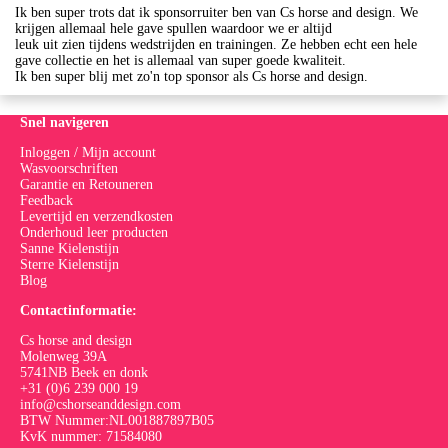
Ik ben super trots dat ik sponsorruiter ben van Cs horse and design. We
krijgen allemaal hele gave spullen waardoor we er altijd
leuk uit zien tijdens wedstrijden en trainingen. Ze hebben echt een hele
gave collectie en het is allemaal van super goede kwaliteit.
Ik ben super blij met zo'n top sponsor als Cs horse and design.
Snel navigeren
Inloggen / Mijn account
Wasvoorschriften
Garantie en Retouneren
Feedback
Levertijd en verzendkosten
Onderhoud leer producten
Sanne Kielenstijn
Sterre Kielenstijn
Blog
Contactinformatie:
Cs horse and design
Molenweg 39A
5741NB Beek en donk
+31 (0)6 239 000 19
info@cshorseanddesign.com
BTW Nummer:NL001887897B05
KvK nummer: 71584080