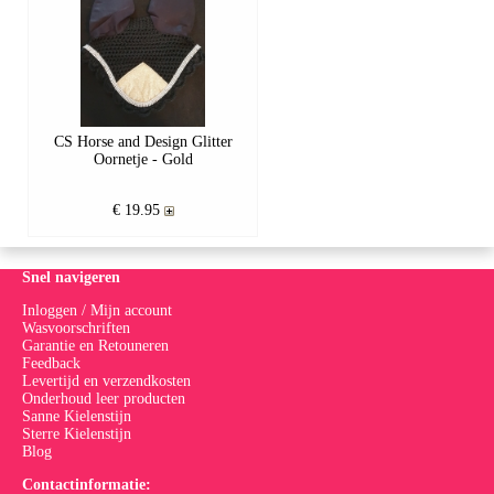
CS Horse and Design Glitter
Oornetje - Gold
€ 19.95
Snel navigeren
Inloggen / Mijn account
Wasvoorschriften
Garantie en Retouneren
Feedback
Levertijd en verzendkosten
Onderhoud leer producten
Sanne Kielenstijn
Sterre Kielenstijn
Blog
Contactinformatie: