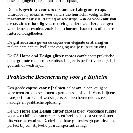
beschadigingen tijdens transport of opslag.
De tas is
geschikt voor zowel standaard als grotere caps
,
waardoor hij ideaal is voor ruiters die hun helm veilig willen
meenemen naar stal, training of wedstrijd. Aan de
voorkant van
de tas zit een handig vak met rits
, perfect voor het opbergen
van kleine accessoires zoals handschoenen, haarnetjes of andere
ruiterbenodigdheden.
De
glitterdetails
geven de captas een elegante uitstraling en
maken hem een stijlvolle toevoeging aan je ruiteruitrusting.
De
CS Horse and Design glitter captas
combineert praktische
opbergruimte met een luxe uitstraling en is perfect voor dagelijks
gebruik of wedstrijden.
Praktische Bescherming voor je Rijhelm
Een goede
captas voor rijhelmen
helpt om je cap veilig te
vervoeren en te beschermen tegen krassen of vuil. Vooral tijdens
transport naar stal of wedstrijd is een beschermende tas een
handige en praktische oplossing.
De
CS Horse and Design glitter captas
biedt voldoende ruimte
voor verschillende soorten caps en heeft een extra voorvak met
rits voor accessoires. Dankzij het luxe glitterdesign past deze tas
perfect bij een stijlvolle paardensportuitrusting.