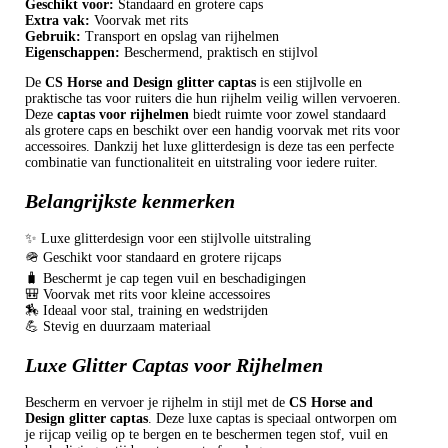
Geschikt voor:
Standaard en grotere caps
Extra vak:
Voorvak met rits
Gebruik:
Transport en opslag van rijhelmen
Eigenschappen:
Beschermend, praktisch en stijlvol
De
CS Horse and Design glitter captas
is een stijlvolle en
praktische tas voor ruiters die hun rijhelm veilig willen vervoeren.
Deze
captas voor rijhelmen
biedt ruimte voor zowel standaard
als grotere caps en beschikt over een handig voorvak met rits voor
accessoires. Dankzij het luxe glitterdesign is deze tas een perfecte
combinatie van functionaliteit en uitstraling voor iedere ruiter.
Belangrijkste kenmerken
✨ Luxe glitterdesign voor een stijlvolle uitstraling
🪖 Geschikt voor standaard en grotere rijcaps
🧳 Beschermt je cap tegen vuil en beschadigingen
🎒 Voorvak met rits voor kleine accessoires
🏇 Ideaal voor stal, training en wedstrijden
💪 Stevig en duurzaam materiaal
Luxe Glitter Captas voor Rijhelmen
Bescherm en vervoer je rijhelm in stijl met de
CS Horse and
Design glitter captas
. Deze luxe captas is speciaal ontworpen om
je rijcap veilig op te bergen en te beschermen tegen stof, vuil en