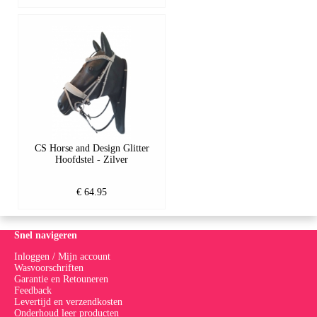
CS Horse and Design Glitter
Hoofdstel - Zilver
€ 64.95
Snel navigeren
Inloggen / Mijn account
Wasvoorschriften
Garantie en Retouneren
Feedback
Levertijd en verzendkosten
Onderhoud leer producten