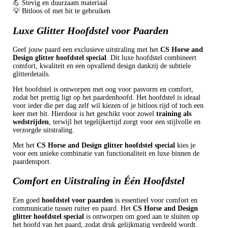
💪 Stevig en duurzaam materiaal
💡 Bitloos of met bit te gebruiken
Luxe Glitter Hoofdstel voor Paarden
Geef jouw paard een exclusieve uitstraling met het
CS Horse and
Design glitter hoofdstel special
. Dit luxe hoofdstel combineert
comfort, kwaliteit en een opvallend design dankzij de subtiele
glitterdetails.
Het hoofdstel is ontworpen met oog voor pasvorm en comfort,
zodat het prettig ligt op het paardenhoofd. Het hoofdstel is ideaal
voor ieder die per dag zelf wil kiezen of je bitloos rijd of toch een
keer met bit. Hierdoor is het geschikt voor zowel
training als
wedstrijden
, terwijl het tegelijkertijd zorgt voor een stijlvolle en
verzorgde uitstraling.
Met het
CS Horse and Design glitter hoofdstel special
kies je
voor een unieke combinatie van functionaliteit en luxe binnen de
paardensport.
Comfort en Uitstraling in Één Hoofdstel
Een goed
hoofdstel voor paarden
is essentieel voor comfort en
communicatie tussen ruiter en paard. Het
CS Horse and Design
glitter hoofdstel special
is ontworpen om goed aan te sluiten op
het hoofd van het paard, zodat druk gelijkmatig verdeeld wordt.