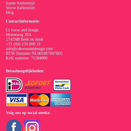
Sanne Kielenstijn
Sterre Kielenstijn
Blog
Contactinformatie:
Cs horse and design
Molenweg 39A
5741NB Beek en donk
+31 (0)6 239 000 19
info@cshorseanddesign.com
BTW Nummer:NL001887897B05
KvK nummer: 71584080
Betaalmogelijkheden:
Volg ons op social media: