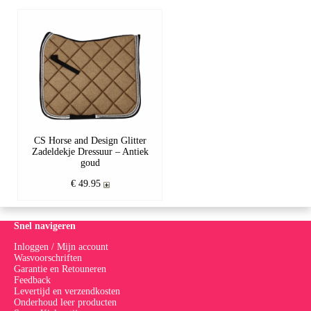
CS Horse and Design Glitter
Zadeldekje Dressuur – Antiek
goud
€ 49.95
Snel navigeren
Inloggen / Mijn account
Wasvoorschriften
Garantie en Retouneren
Feedback
Levertijd en verzendkosten
Onderhoud leer producten