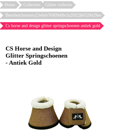
Home
Collecties
Glitter collectie
Beenbeschermers23e6eb76909e0bcfa2f922b6528429ee
Cs horse and design glitter springschoenen antiek gold
CS Horse and Design
Glitter Springschoenen
- Antiek Gold