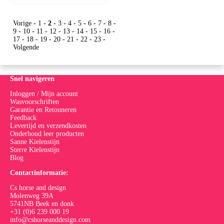
Vorige
-
1
-
2
-
3
-
4
-
5
-
6
-
7
-
8
-
9
-
10
-
11
-
12
-
13
-
14
-
15
-
16
-
17
-
18
-
19
-
20
-
21
-
22
-
23
-
Volgende
Snel navigeren
Inloggen / Mijn account
Wasvoorschriften
Garantie en Retouneren
Feedback
Levertijd en verzendkosten
Onderhoud leer producten
Sanne Kielenstijn
Sterre Kielenstijn
Blog
Contactinformatie:
Cs horse and design
Molenweg 39A
5741NB Beek en donk
+31 (0)6 239 000 19
info@cshorseanddesign.com