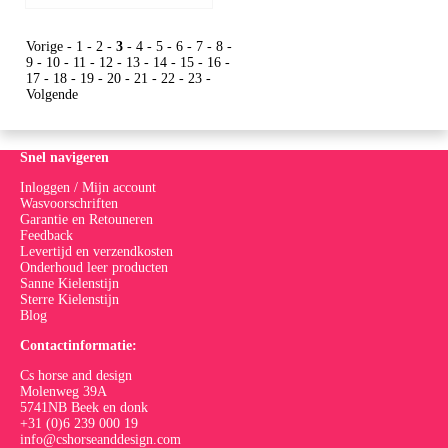
Vorige
-
1
-
2
-
3
-
4
-
5
-
6
-
7
-
8
-
9
-
10
-
11
-
12
-
13
-
14
-
15
-
16
-
17
-
18
-
19
-
20
-
21
-
22
-
23
-
Volgende
Snel navigeren
Inloggen / Mijn account
Wasvoorschriften
Garantie en Retouneren
Feedback
Levertijd en verzendkosten
Onderhoud leer producten
Sanne Kielenstijn
Sterre Kielenstijn
Blog
Contactinformatie:
Cs horse and design
Molenweg 39A
5741NB Beek en donk
+31 (0)6 239 000 19
info@cshorseanddesign.com