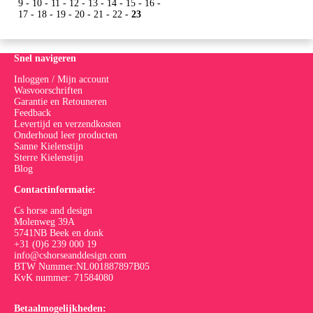
9
-
10
-
11
-
12
-
13
-
14
-
15
-
16
-
17
-
18
-
19
-
20
-
21
-
22
-
23
Snel navigeren
Inloggen / Mijn account
Wasvoorschriften
Garantie en Retouneren
Feedback
Levertijd en verzendkosten
Onderhoud leer producten
Sanne Kielenstijn
Sterre Kielenstijn
Blog
Contactinformatie:
Cs horse and design
Molenweg 39A
5741NB Beek en donk
+31 (0)6 239 000 19
info@cshorseanddesign.com
BTW Nummer:NL001887897B05
KvK nummer: 71584080
Betaalmogelijkheden: