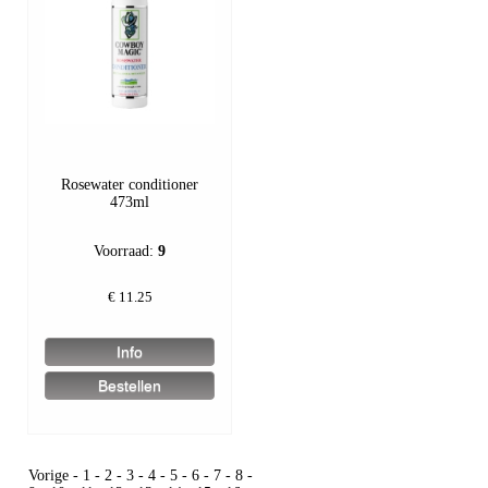
Rosewater conditioner
473ml
Voorraad:
9
€
11.25
Vorige
-
1
-
2
-
3
-
4
-
5
-
6
-
7
-
8
-