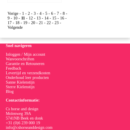
Vorige
-
1
-
2
-
3
-
4
-
5
-
6
-
7
-
8
-
9
-
10
-
11
-
12
-
13
-
14
-
15
-
16
-
17
-
18
-
19
-
20
-
21
-
22
-
23
-
Volgende
Snel navigeren
Inloggen / Mijn account
Wasvoorschriften
Garantie en Retouneren
Feedback
Levertijd en verzendkosten
Onderhoud leer producten
Sanne Kielenstijn
Sterre Kielenstijn
Blog
Contactinformatie:
Cs horse and design
Molenweg 39A
5741NB Beek en donk
+31 (0)6 239 000 19
info@cshorseanddesign.com